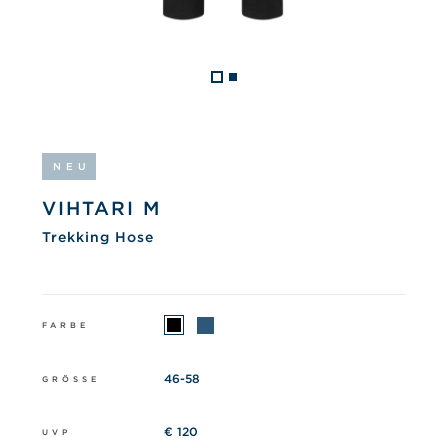
NEU
VIHTARI M
Trekking Hose
FARBE
46-58
GRÖSSE
€ 120
UVP