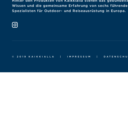
Hinter den Produkten von Kaikkialla stehen das gebündelt
Wissen und die gemeinsame Erfahrung von sechs führende
Spezialisten für Outdoor- und Reiseausrüstung in Europa.
© 2019 KAIKKIALLA
|
IMPRESSUM
|
DATENSCH