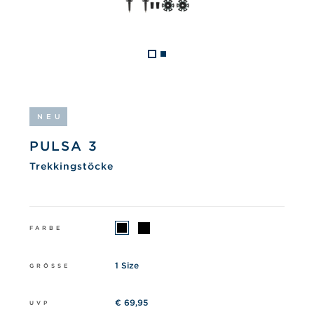
NEU
PULSA 3
Trekkingstöcke
FARBE
1 Size
GRÖSSE
€ 69,95
UVP