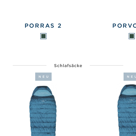
PORRAS 2
PORV
Schlafsäcke
NEU
NE