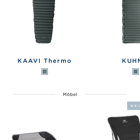
KAAVI Thermo
KUH
Möbel
NE