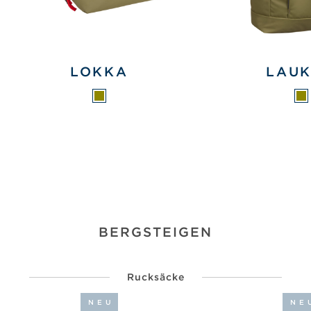
LOKKA
LAU
BERGSTEIGEN
Rucksäcke
NEU
NE