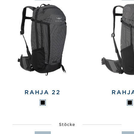
RAHJA 22
RAHJ
Stöcke