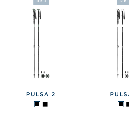
NEU
NE
PULSA 2
PULS